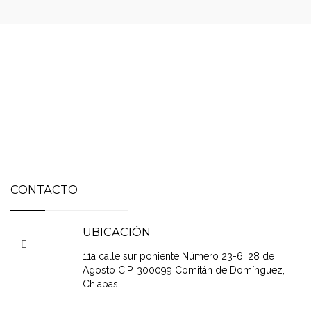
Contamos la experiencia de 12 años en el medio, brindando
siempre el mejor servicio con la disponibilidad y
confidencialidad de nuestros clientes.
RED CHIAPAS
.COM
CONTACTO
UBICACIÓN
11a calle sur poniente Número 23-6, 28 de
Agosto C.P. 300099 Comitán de Domínguez,
Chiapas.