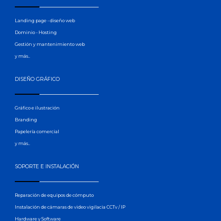
Landing page - diseño web
Dominio - Hosting
Gestión y mantenimiento web
y más..
DISEÑO GRÁFICO
Gráfico e ilustración
Branding
Papelería comercial
y más..
SOPORTE E INSTALACIÓN
Reparación de equipos de cómputo
Instalación de cámaras de video vigilacia CCTv / IP
Hardware y Software